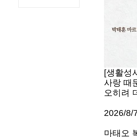
[생활성서
사랑 때
오히려 
⠀
2026/
⠀
마태오 복