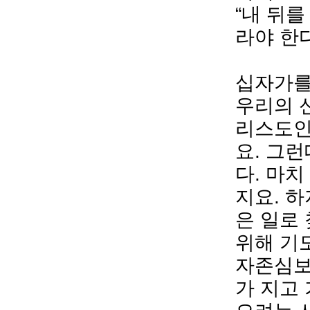
“내 뒤
라야 한다
⠀
십자가를
우리의 신
리스도인
요. 그
다. 마치
지요. 
은 일로 
위해 기
자존심보
가 지고