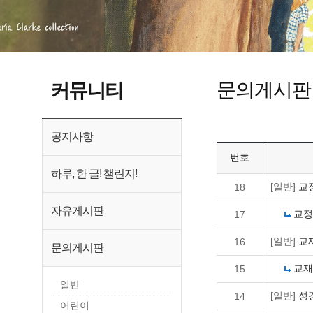
문의게시판
커뮤니티
공지사항
번호
하루, 한 글! 챌린지!
[일반]
교
18
자유게시판
교정
17
[일반]
교
16
문의게시판
교재
15
일반
[일반]
성경
14
어린이