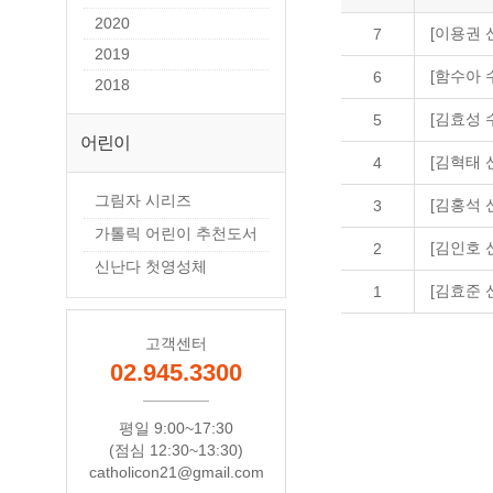
2020
[이용권 
7
2019
[함수아 
6
2018
[김효성 
5
어린이
[김혁태
4
그림자 시리즈
[김홍석 
3
가톨릭 어린이 추천도서
[김인호
2
신난다 첫영성체
[김효준 
1
고객센터
02.945.3300
평일 9:00~17:30
(점심 12:30~13:30)
catholicon21@gmail.com