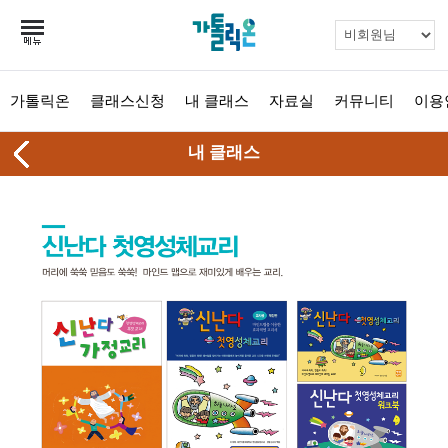
가톨릭온
클래스신청
내 클래스
자료실
커뮤니티
이용
내 클래스