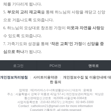
체를 기다리게 됩니다.
5.
부모의 교리 재교육
을 통해 하느님의 사랑을 깨닫고 신앙
으로 거듭나도록 도와줍니다.
6. 하느님의 모상대로 창조된 가정이
이웃과 자연을 사랑
할
수 있도록 도와줍니다.
7. 가족기도와 성경을 통해
‘작은 교회’인 가정
이
신앙을 중
심으로 하나
가 됩니다.
로그인
PC버전
맨위로
개인정보처리방침
사이트이용약관
개인정보수집 및 이용안내에 대
|
|
한 동의
업체명 : 재)까리따스수녀회생활성서사 | 대표자 : 윤혜원
주소 : 서울특별시 강북구 덕릉로 42길 57-4 | 개인정보관리책임자 : 박상은
통신판매업신고번호 : 제2009-서울강북-0364호
사업자등록번호 : 210-82-05272 | 고객센터 : 02-945-3300
Contact : catholicon21@gmail.com for more information
Copyright 가톨릭온.,all rights reserved