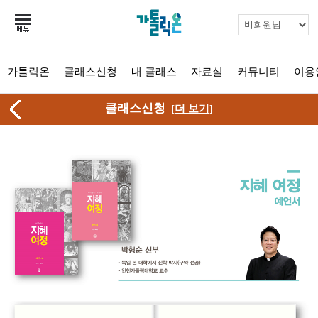
가톨릭온
클래스신청
내 클래스
자료실
커뮤니티
이용
클래스신청
[더 보기]