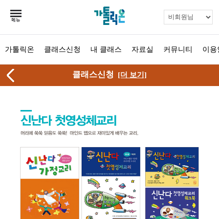
가톨릭온
클래스신청
내 클래스
자료실
커뮤니티
이용
클래스신청
[더 보기]