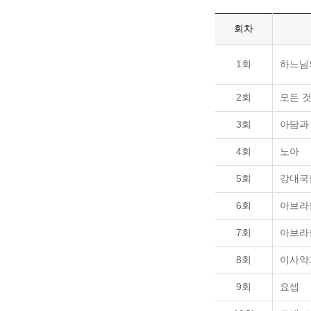
회차
1회
하느님
2회
모든 
3회
아담과
4회
노아
5회
강대국
6회
아브라
7회
아브라
8회
이사약
9회
요셉