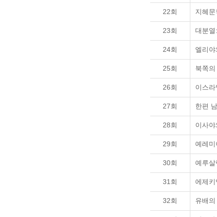
22회
지혜문
23회
대분열:
24회
엘리야
25회
북쪽의
26회
이스라
27회
한편 
28회
이사야
29회
예레미
30회
예루살
31회
에제키
32회
유배의 