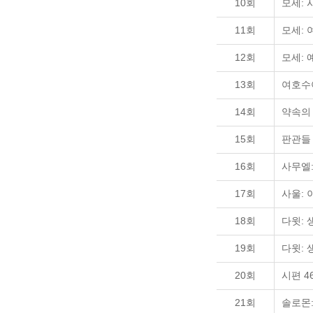
10회
모세: 
11회
모세: 
12회
모세: 
13회
여호수
14회
약속의
15회
판관들
16회
사무엘
17회
사울: 
18회
다윗: 
19회
다윗: 
20회
시편 4
21회
솔로몬