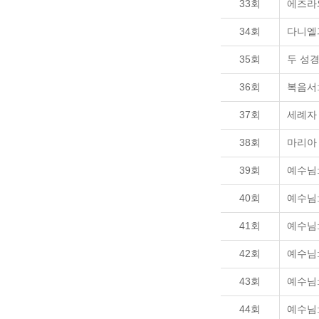
33회
에즈라
34회
다니엘
35회
두 성
36회
복음서:
37회
세례자
38회
마리아
39회
예수님:
40회
예수님:
41회
예수님:
42회
예수님
43회
예수님:
44회
예수님