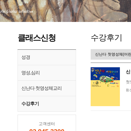
수강후기
클래스신청
성경
신
영성,심리
첫
신난다 첫영성체교리
황선
수강후기
고객센터